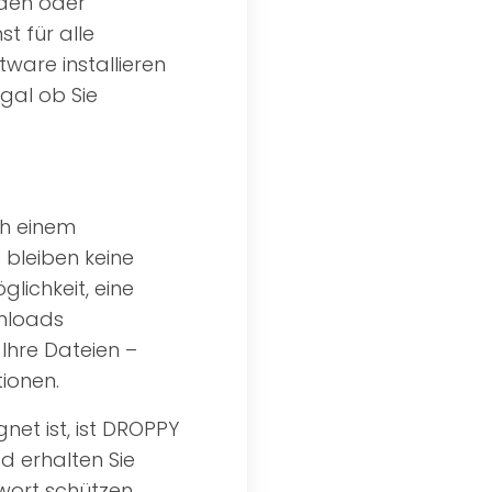
den oder
t für alle
tware installieren
gal ob Sie
ch einem
bleiben keine
lichkeit, eine
nloads
 Ihre Dateien –
ionen.
et ist, ist DROPPY
d erhalten Sie
swort schützen