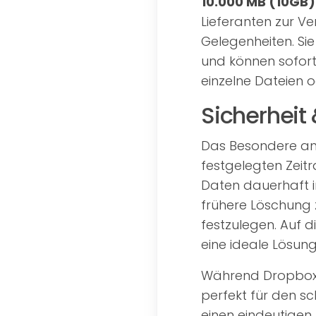
10.000 MB (10GB)
Lieferanten zur Ve
Gelegenheiten. Si
und können sofort 
einzelne Dateien 
Sicherheit 
Das Besondere an
festgelegten Zeit
Daten dauerhaft im
frühere Löschung
festzulegen. Auf d
eine ideale Lösun
Während Dropbox f
perfekt für den s
einen eindeutigen