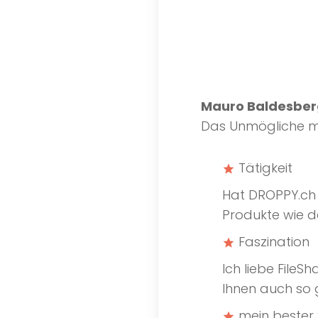
Mauro Baldesber
Das Unmögliche mö
Tätigkeit
star
Hat DROPPY.ch 
Produkte wie d
Faszination
star
Ich liebe File
Ihnen auch so 
mein bester
star