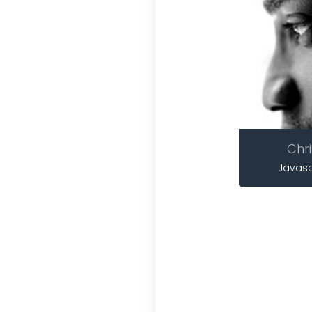
Chri
Javasc