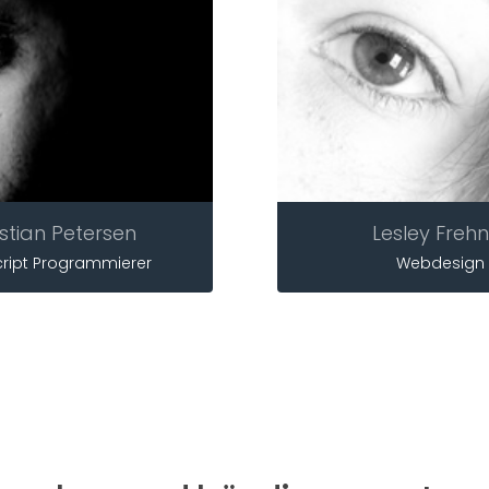
stian Petersen
Lesley Freh
ript Programmierer
Webdesign