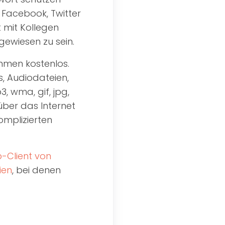
f Facebook, Twitter
 mit Kollegen
gewiesen zu sein.
ommen kostenlos.
s, Audiodateien,
3, wma, gif, jpg,
 über das Internet
omplizierten
-Client von
ien
, bei denen