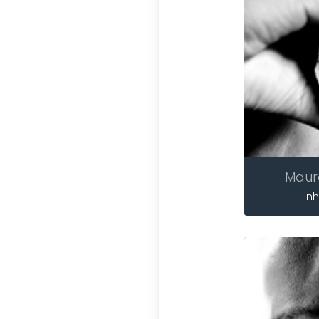
Maur
In