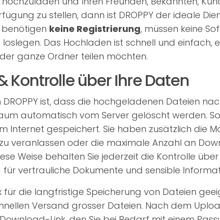
hochzuladen und Ihren Freunden, Bekannten, Kun
rfügung zu stellen, dann ist DROPPY der ideale Diens
e benötigen
keine Registrierung
, müssen keine Sof
loslegen. Das Hochladen ist schnell und einfach, e
oder ganze Ordner teilen möchten.
& Kontrolle über Ihre Daten
 DROPPY ist, dass die hochgeladenen Dateien na
raum automatisch vom Server gelöscht werden. So 
 Internet gespeichert. Sie haben zusätzlich die Mög
 zu veranlassen oder die maximale Anzahl an Dow
iese Weise behalten Sie jederzeit die Kontrolle über
g für vertrauliche Dokumente und sensible Informat
ür die langfristige Speicherung von Dateien geeign
chnellen Versand grosser Dateien. Nach dem Uploa
 Download-Link, den Sie bei Bedarf mit einem Pas