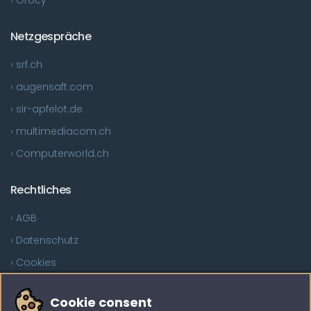
Netzgespräche
› srf.ch
› augensaft.com
› sir-apfelot.de
› multimediacom.ch
› Computerworld.ch
Rechtliches
› AGB
› Datenschutz
› Cookies
Sind Sie auf der Suche?
Cookie consent