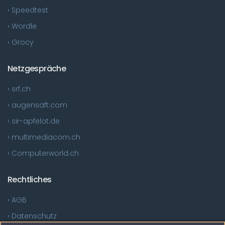
› Speedtest
› Wordle
› Grocy
Netzgespräche
› srf.ch
› augensaft.com
› sir-apfelot.de
› multimediacom.ch
› Computerworld.ch
Rechtliches
› AGB
› Datenschutz