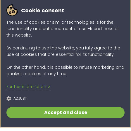
› Cookies
Cookie consent
Sind Sie auf der Suche?
The use of cookies or similar technologies is for the
functionality and enhancement of user-friendliness of
this website.
By continuing to use the website, you fully agree to the
SUCHEN
use of cookies that are essential for its functionality.
On the other hand, it is possible to refuse marketing and
analysis cookies at any time.
Further information ➚
Mit DROPPY.ch grosse Dateien ohne Anmeldung sicher &
einfach teilen - per Link oder E-Mail und vordefinierter
ADJUST
Ablaufzeit
Accept and close
Copyright & Powered by ©
DROPPY.ch
(2013 - 2026)
MIT
IN DER SCHWEIZ ENTWICKELT