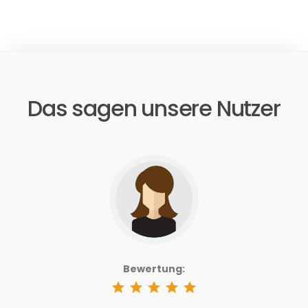
Das sagen unsere Nutzer
Bewertung:
star
star
star
star
star