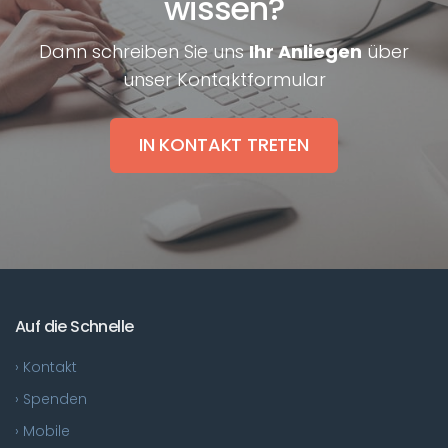
wissen?
Dann schreiben Sie uns
Ihr Anliegen
über
unser Kontaktformular
IN KONTAKT TRETEN
Auf die Schnelle
› Kontakt
› Spenden
› Mobile