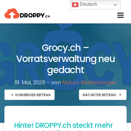
Deutsch
Togg
navi
Grocy.ch –
Vorratsverwaltung neu
gedacht
18. Mai, 2026 - von
Mauro Baldesberger
chevron_left
chevron_right
VORHERIGER BEITRAG
NÄCHSTER BEITRAG
Hinter DROPPY.ch steckt mehr