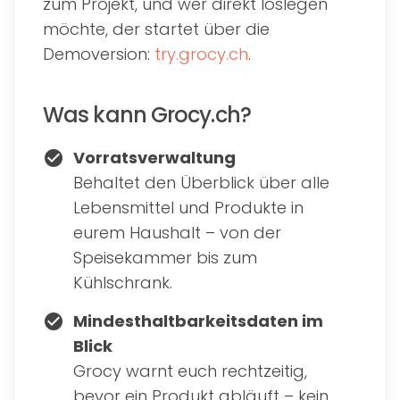
zum Projekt, und wer direkt loslegen
möchte, der startet über die
Demoversion:
try.grocy.ch
.
Was kann Grocy.ch?
Vorratsverwaltung
check_circle
Behaltet den Überblick über alle
Lebensmittel und Produkte in
eurem Haushalt – von der
Speisekammer bis zum
Kühlschrank.
Mindesthaltbarkeitsdaten im
check_circle
Blick
Grocy warnt euch rechtzeitig,
bevor ein Produkt abläuft – kein