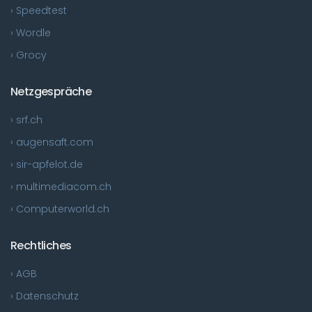
› Speedtest
› Wordle
› Grocy
Netzgespräche
› srf.ch
› augensaft.com
› sir-apfelot.de
› multimediacom.ch
› Computerworld.ch
Rechtliches
› AGB
› Datenschutz