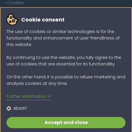
› Cookies
Sind Sie auf der Suche?
Cookie consent
The use of cookies or similar technologies is for the
functionality and enhancement of user-friendliness of
this website.
SUCHEN
By continuing to use the website, you fully agree to the
use of cookies that are essential for its functionality.
On the other hand, it is possible to refuse marketing and
analysis cookies at any time.
Mit DROPPY.ch grosse Dateien ohne Anmeldung sicher &
einfach teilen - per Link oder E-Mail und vordefinierter
Further information ➚
Ablaufzeit
ADJUST
Accept and close
Copyright & Powered by ©
DROPPY.ch
(2013 - 2026)
MIT
IN DER SCHWEIZ ENTWICKELT