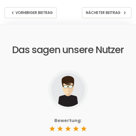
chevron_left
chevron_right
VORHERIGER BEITRAG
NÄCHSTER BEITRAG
Das sagen unsere Nutzer
Bewertung:
star
star
star
star
star