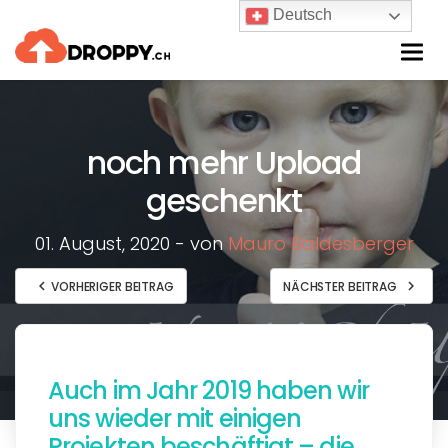
Deutsch
Togg
navi
noch mehr Upload
geschenkt
01. August, 2020 - von
Mauro Baldesberger
chevron_left
chevron_right
VORHERIGER BEITRAG
NÄCHSTER BEITRAG
Auch im Jahr 2019 haben wir
uns wieder mit einigen
Projekten beschäftigt – die