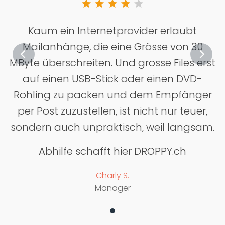
star
star
star
star
star
Kaum ein Internetprovider erlaubt
Mailanhänge, die eine Grösse von 30
MByte überschreiten. Und grosse Files erst
auf einen USB-Stick oder einen DVD-
Rohling zu packen und dem Empfänger
per Post zuzustellen, ist nicht nur teuer,
sondern auch unpraktisch, weil langsam.
Abhilfe schafft hier DROPPY.ch
Charly S.
Manager