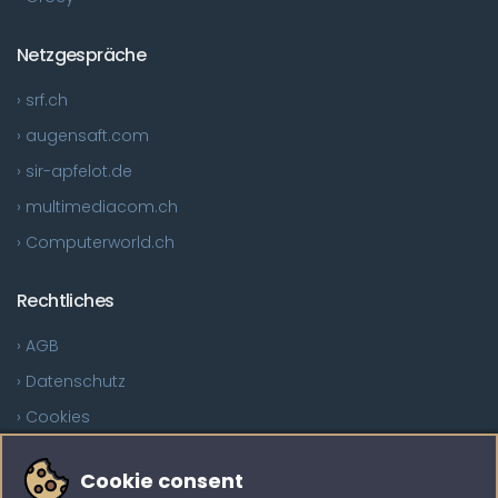
Netzgespräche
› srf.ch
› augensaft.com
› sir-apfelot.de
› multimediacom.ch
› Computerworld.ch
Rechtliches
› AGB
› Datenschutz
› Cookies
Sind Sie auf der Suche?
Cookie consent