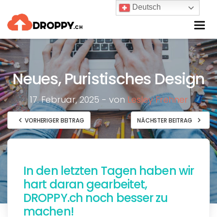
Deutsch
Togg
navi
Neues, Puristisches Design
17. Februar, 2025 - von
Lesley Frehner
chevron_left
chevron_right
VORHERIGER BEITRAG
NÄCHSTER BEITRAG
In den letzten Tagen haben wir
hart daran gearbeitet,
DROPPY.ch noch besser zu
machen!