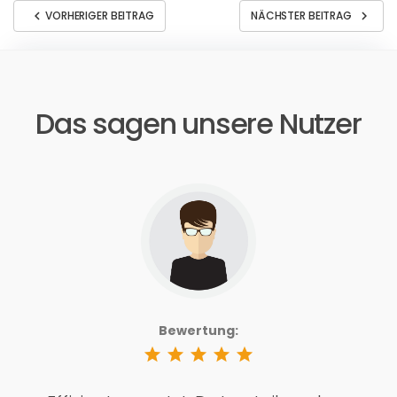
chevron_left
chevron_right
VORHERIGER BEITRAG
NÄCHSTER BEITRAG
Das sagen unsere Nutzer
Bewertung:
star
star
star
star
star